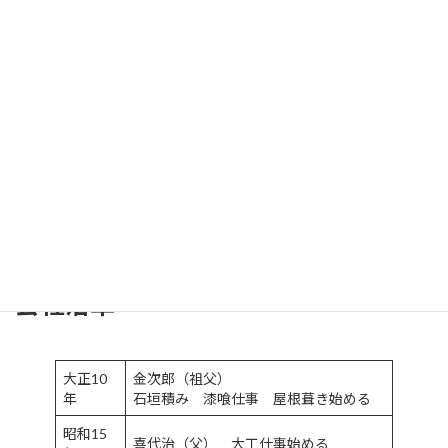
→アクセス
TEL
0749-46-1308
FAX
0749-46-1462
資本金
500万円
設立
平成22年
取締役 藤澤 嘉英
役員
取締役 藤澤 みえ子
関西アーバン銀行 湖東支店
取引銀行
湖東信用金庫 湖東支店
会社沿革
大正10
金次郎（祖父）
年
石垣積み 漆喰仕事 屋根葺き始める
昭和15
喜代治（父） 大工仕事始める