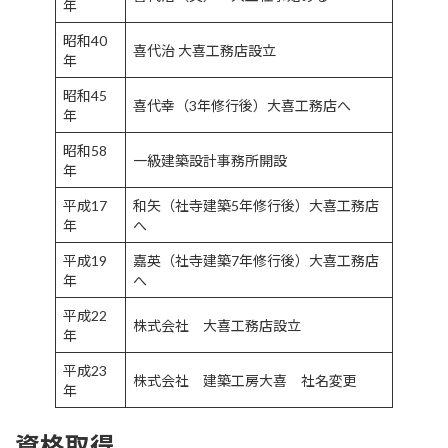
年
昭和40
喜代治 大喜工務店設立
年
昭和45
喜代幸（3年修行後）大喜工務店へ
年
昭和58
一級建築設計事務所開設
年
平成17
和矢（社寺建築5年修行後）大喜工務店
年
へ
平成19
嘉英（社寺建築7年修行後）大喜工務店
年
へ
平成22
株式会社 大喜工務店設立
年
平成23
株式会社 建築工房大喜 社名変更
年
資格取得