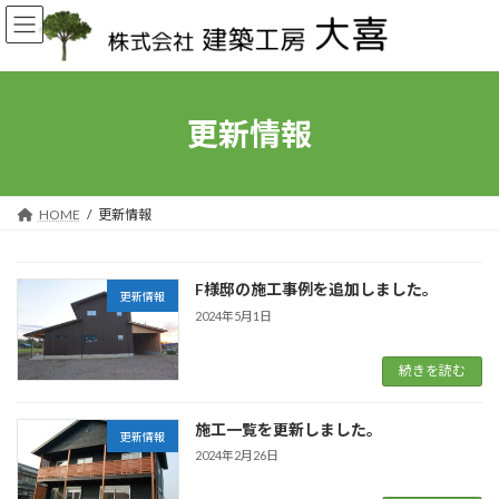
コ
ナ
ン
ビ
テ
ゲ
ン
ー
ツ
シ
へ
ョ
更新情報
ス
ン
キ
に
ッ
移
プ
動
HOME
更新情報
F様邸の施工事例を追加しました。
更新情報
2024年5月1日
続きを読む
施工一覧を更新しました。
更新情報
2024年2月26日